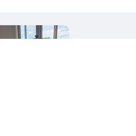
ébosselage, polissage
ettoyage et remise en état
es services en argenterie ou