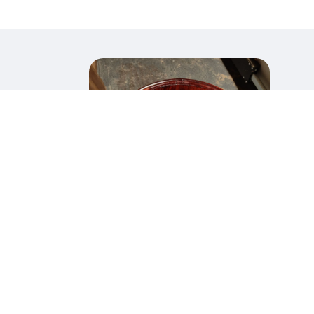
Meubles, objets et
outils
Réparation des meubles et