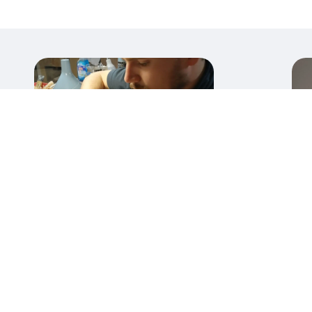
Luminaires
D
Démontage nettoyage et
N
remise en état. Je remplace
d